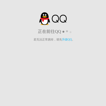
正在前往QQ
若无法正常跳转，请先
升级QQ
。