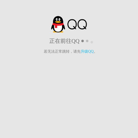
正在前往QQ
若无法正常跳转，请先
升级QQ
。