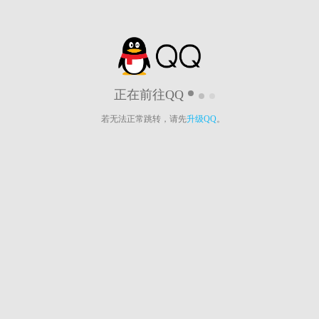
正在前往QQ
若无法正常跳转，请先
升级QQ
。