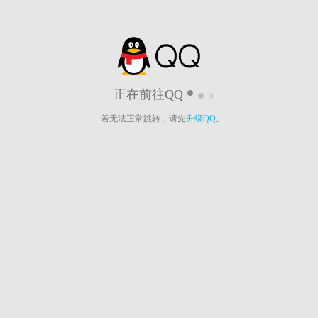
正在前往QQ
若无法正常跳转，请先
升级QQ
。