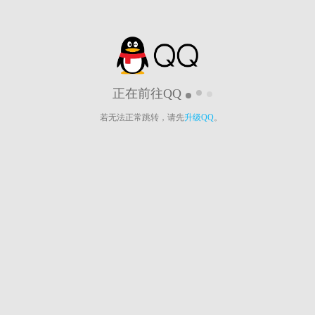
正在前往QQ
若无法正常跳转，请先
升级QQ
。