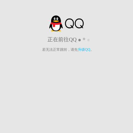
正在前往QQ
若无法正常跳转，请先
升级QQ
。