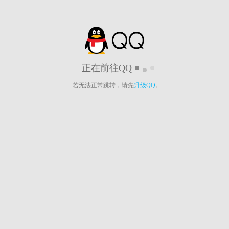
正在前往QQ
若无法正常跳转，请先
升级QQ
。