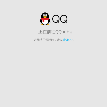
正在前往QQ
若无法正常跳转，请先
升级QQ
。