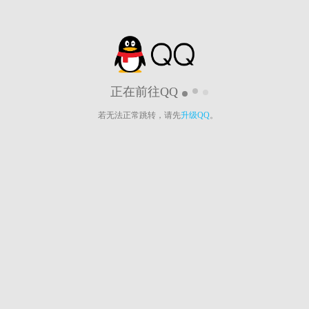
正在前往QQ
若无法正常跳转，请先
升级QQ
。