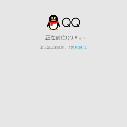
正在前往QQ
若无法正常跳转，请先
升级QQ
。