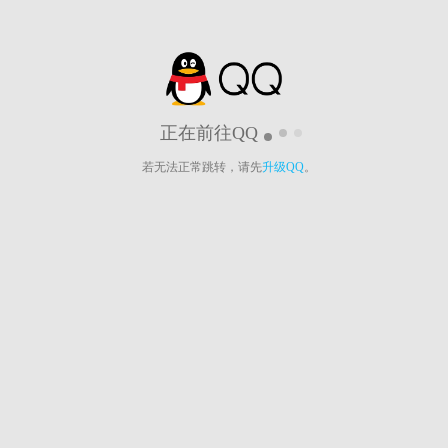
正在前往QQ
若无法正常跳转，请先
升级QQ
。