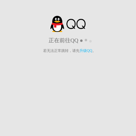
正在前往QQ
若无法正常跳转，请先
升级QQ
。