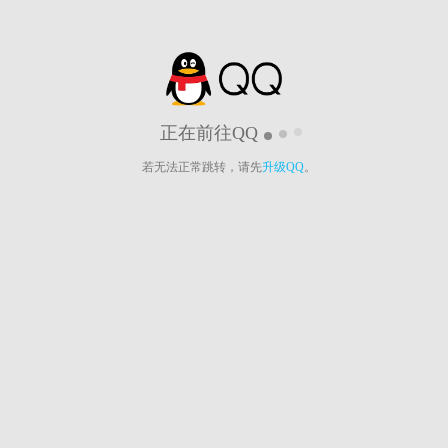
正在前往QQ
若无法正常跳转，请先
升级QQ
。