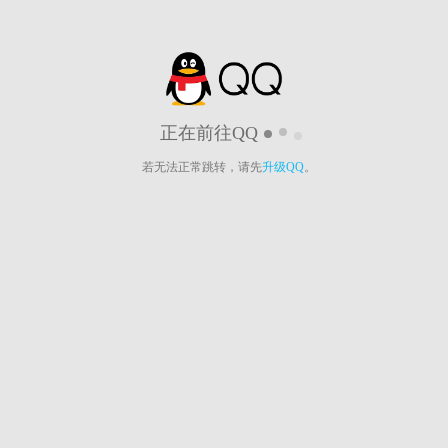
正在前往QQ
若无法正常跳转，请先
升级QQ
。