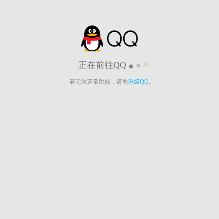
正在前往QQ
若无法正常跳转，请先
升级QQ
。