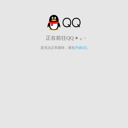
正在前往QQ
若无法正常跳转，请先
升级QQ
。