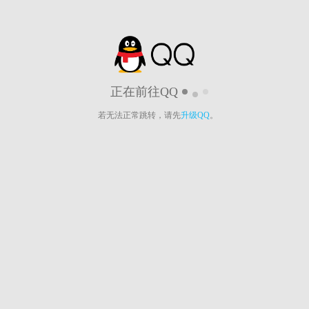
正在前往QQ
若无法正常跳转，请先
升级QQ
。