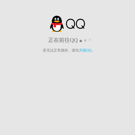
正在前往QQ
若无法正常跳转，请先
升级QQ
。