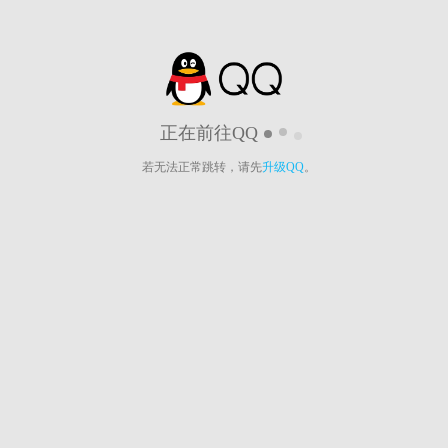
正在前往QQ
若无法正常跳转，请先
升级QQ
。