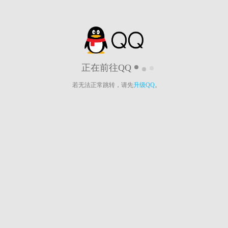
正在前往QQ
若无法正常跳转，请先
升级QQ
。