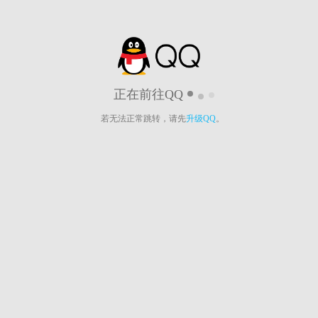
正在前往QQ
若无法正常跳转，请先
升级QQ
。