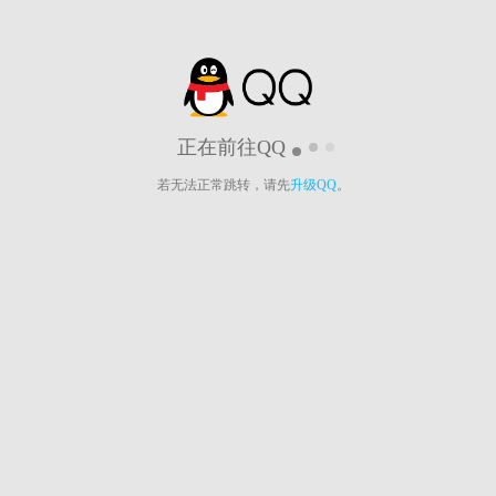
正在前往QQ
若无法正常跳转，请先
升级QQ
。