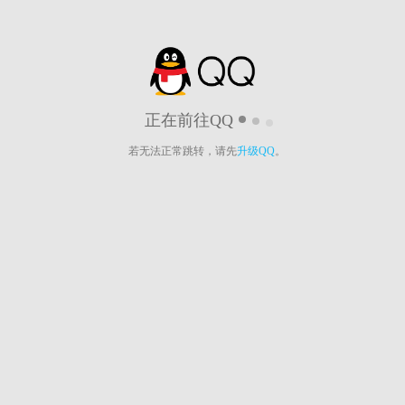
正在前往QQ
若无法正常跳转，请先
升级QQ
。