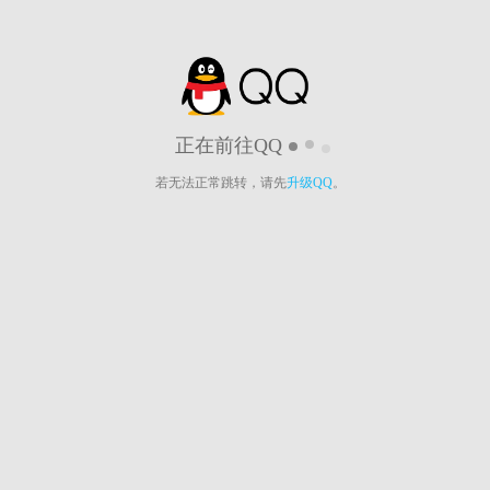
正在前往QQ
若无法正常跳转，请先
升级QQ
。