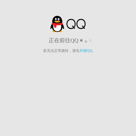
正在前往QQ
若无法正常跳转，请先
升级QQ
。