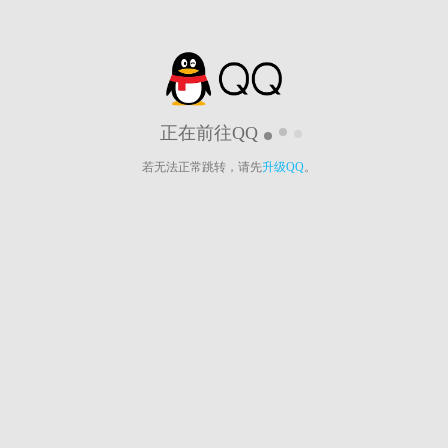
正在前往QQ
若无法正常跳转，请先
升级QQ
。