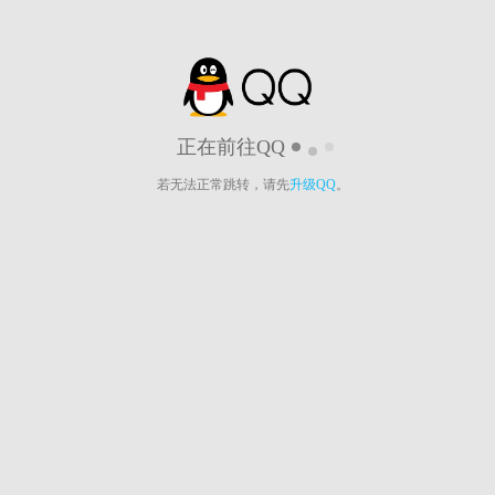
正在前往QQ
若无法正常跳转，请先
升级QQ
。