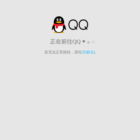
正在前往QQ
若无法正常跳转，请先
升级QQ
。