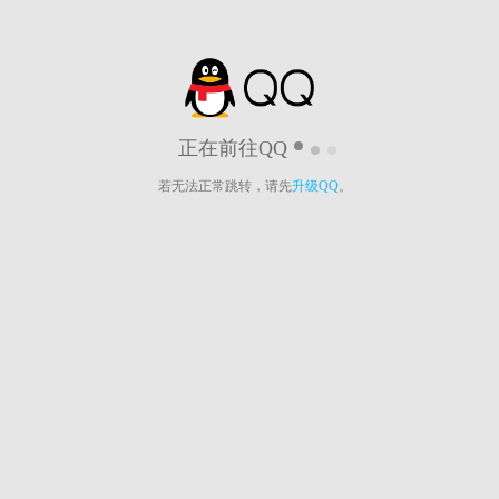
正在前往QQ
若无法正常跳转，请先
升级QQ
。