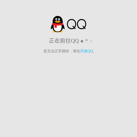
正在前往QQ
若无法正常跳转，请先
升级QQ
。