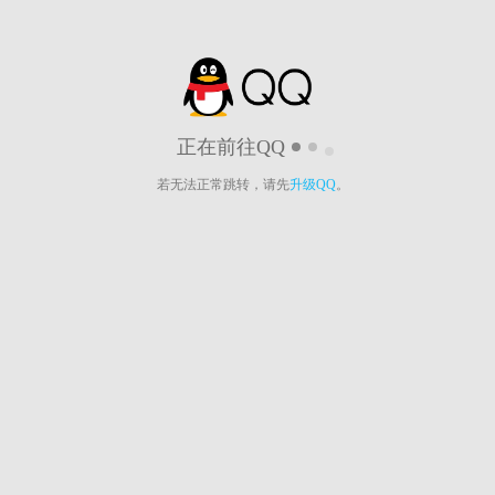
正在前往QQ
若无法正常跳转，请先
升级QQ
。