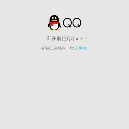
正在前往QQ
若无法正常跳转，请先
升级QQ
。