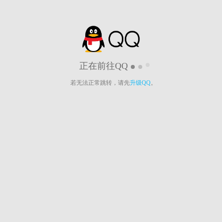
正在前往QQ
若无法正常跳转，请先
升级QQ
。