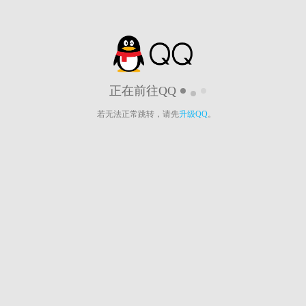
正在前往QQ
若无法正常跳转，请先
升级QQ
。