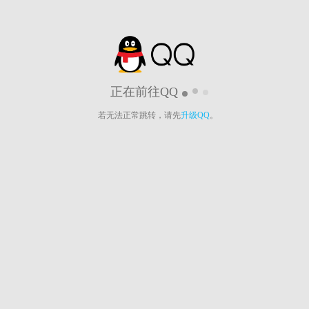
正在前往QQ
若无法正常跳转，请先
升级QQ
。