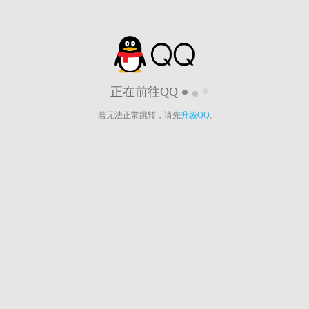
正在前往QQ
若无法正常跳转，请先
升级QQ
。