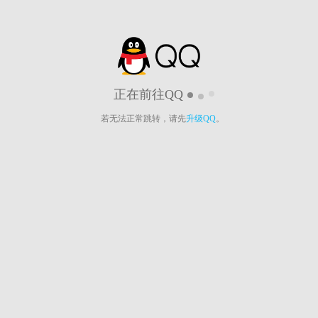
正在前往QQ
若无法正常跳转，请先
升级QQ
。