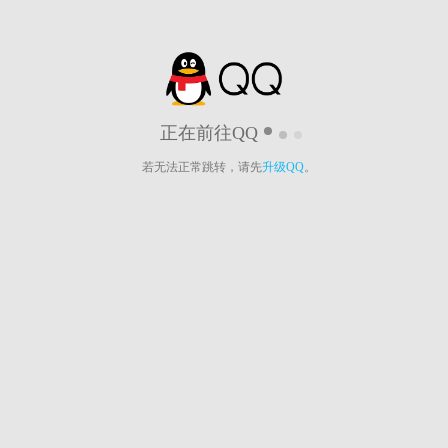
正在前往QQ
若无法正常跳转，请先
升级QQ
。