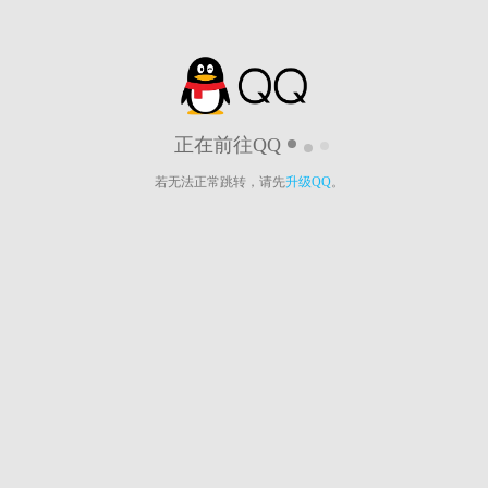
正在前往QQ
若无法正常跳转，请先
升级QQ
。