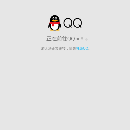
正在前往QQ
若无法正常跳转，请先
升级QQ
。