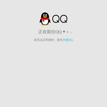
正在前往QQ
若无法正常跳转，请先
升级QQ
。