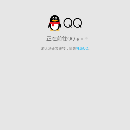
正在前往QQ
若无法正常跳转，请先
升级QQ
。