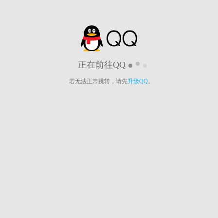
正在前往QQ
若无法正常跳转，请先
升级QQ
。