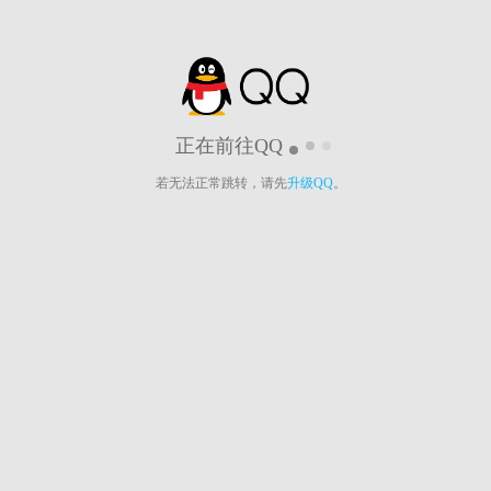
正在前往QQ
若无法正常跳转，请先
升级QQ
。