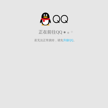
正在前往QQ
若无法正常跳转，请先
升级QQ
。