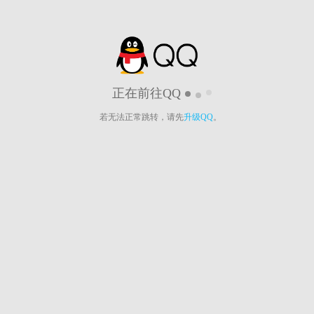
正在前往QQ
若无法正常跳转，请先
升级QQ
。