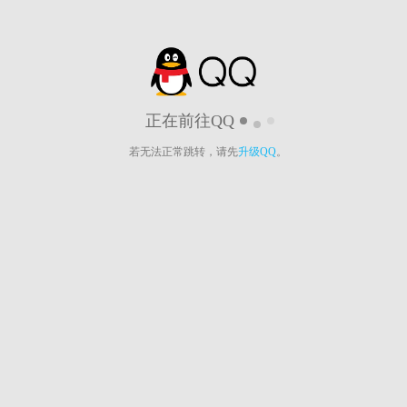
正在前往QQ
若无法正常跳转，请先
升级QQ
。