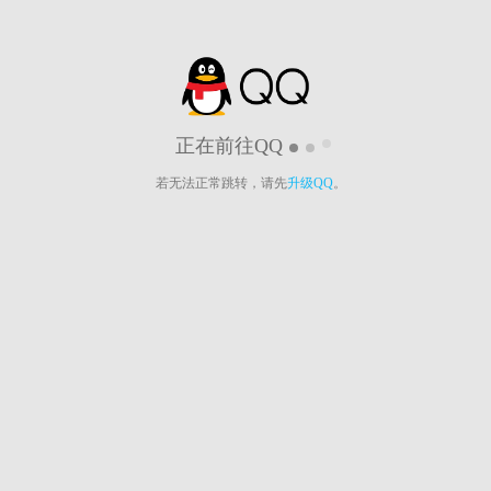
正在前往QQ
若无法正常跳转，请先
升级QQ
。