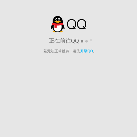
正在前往QQ
若无法正常跳转，请先
升级QQ
。