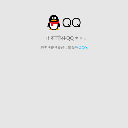
正在前往QQ
若无法正常跳转，请先
升级QQ
。